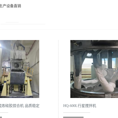
生产设备直销
0L混炼硅胶捏合机 品质稳定
HQ-600L行星搅拌机