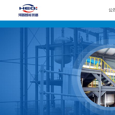
公
公
司
首
页
公
司
介
绍