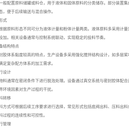
一般配置原料储罐或料仓，用于液体和固体原料的分类储存。部分装置集
态，便于后续输送与混合操作。
形式
根据原料形态不同可分为液体计量和粉体计量两类。液体原料多采用计量
投加。相关设备通常与控制系统联动，实现稳定的投料节奏。
备结构特点
封胶体系黏度较高的特点，生产设备多采用强化搅拌结构设计，如多层桨
满足复杂配方体系的加工需求。
行设计
物料通常在密闭条件下进行脱泡处理。设备通过真空系统与密封腔体配合
界环境因素对生产过程的干扰。
料转移
料方式可根据后续工序要求进行选择，常见形式包括底阀出料、压料出料
料过程的连续性和可控性。
行管理