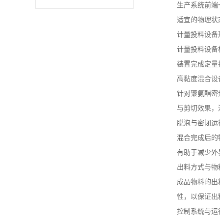
生产系统前端
书
适宜的物理状
计量投料设备
荣
计量投料设备
装置完成定量
誉
高黏度混合设
联
针对聚氨酯密
与剪切效果，
系
脱泡与密闭运
混合完成后的
方
有助于减少外
式
出料方式与物
成品物料的出
在
性，以保证出
控制系统与运
线