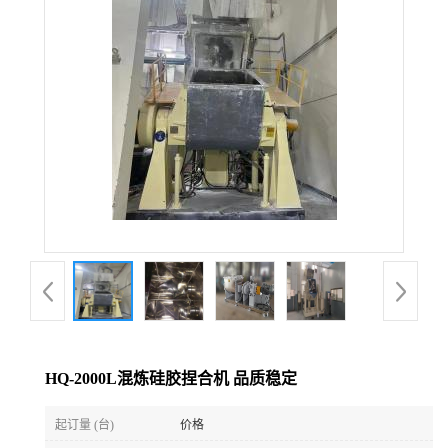
公
司
动
态
产
品
展
HQ-2000L混炼硅胶捏合机 品质稳定
厅
起订量 (台)
价格
证