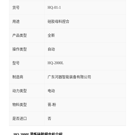
HQ-01-1
货号
留
用途
硅胶母料捏合
言
产品类型
全新
操作类型
自动
HQ-2000L
型号
制造商
广东河器智能装备有限公司
动力类型
电动
物料类型
膏-粉
是否进口
否
HQ-2000L混炼硅胶捏合机介绍