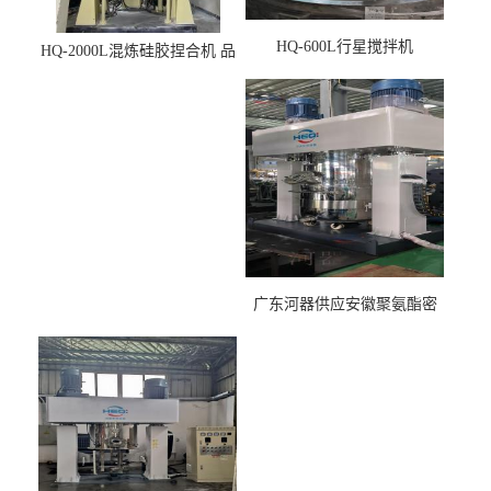
HQ-600L行星搅拌机
HQ-2000L混炼硅胶捏合机 品
质稳定
广东河器供应安徽聚氨酯密
封胶生产设备