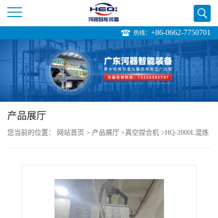
+86-0662-7750701
热线：
公
司
首
页
产品展厅
您当前的位置：
网站首页
>
产品展厅
>
真空捏合机
>
HQ-2000L混炼
公
硅胶捏合机 品质稳定
司
介
绍