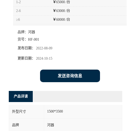
1-2
￥
65000 /台
书
2-6
￥
63000 /台
≥6
￥
60000 /台
荣
品牌：
河器
誉
货号：
HF-001
发布日期：
2022-08-09
联
更新日期：
2024-10-15
系
发送咨询信息
方
产品详请
式
1500*3500
外型尺寸
在
品牌
河器
线