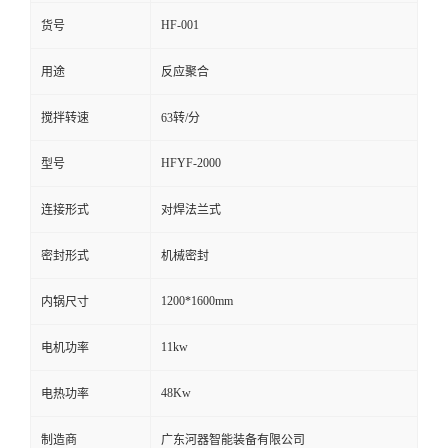
HF-001
货号
留
用途
反应聚合
言
搅拌转速
63转/分
HFYF-2000
型号
连接形式
对焊法兰式
密封形式
机械密封
1200*1600mm
内锅尺寸
11kw
电机功率
48Kw
电热功率
制造商
广东河器智能装备有限公司