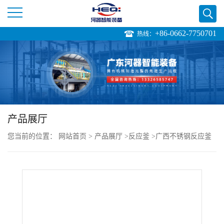
+86-0662-7750701
热线：
公
司
首
页
产品展厅
您当前的位置：
网站首页
>
产品展厅
>
反应釜
>
广西不锈钢反应釜
公
不锈钢反应釜厂家
司
介
绍