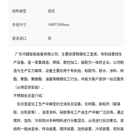
结构类型
闭式
1400*1600mm
外径尺寸
是否进口
否
广东河器智能装备
有限公司
，
主要
经营精细化工釜类、有机硅整线生
产设备，是一家集铸造、焊接、数控加工、装配为一体的企业，公司制
造与生产实力雄厚
，
设备
主要应用于
有机硅、
粘胶剂、
胶水、涂料、
树
脂、聚脂、聚胺酯、油墨等精细化工行业。并能为客户提供
一站式
服务
（从预定到安装）
。
不锈钢反应釜介绍：
反应釜是化工生产中典型的主体反应设备，在树脂、胶粘剂（玻璃
胶、白乳胶等）、油漆涂料、硅胶等化工产品生产中被广泛应用。通过
搅拌、加热、冷却而对多种物料进行分散混合，从而进行反应聚合。其
结构一般由釜体、传动装置、搅拌装置、加热装置、冷却装置、密封装