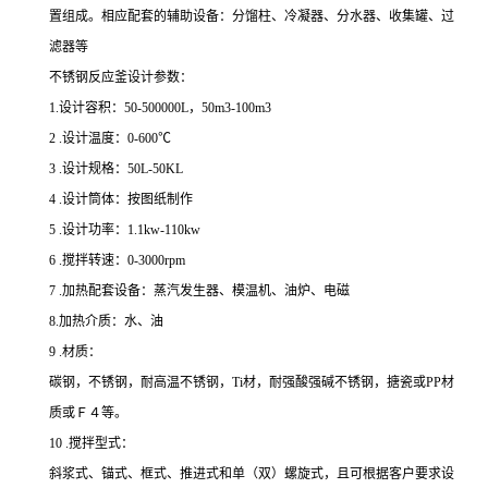
置组成。相应配套的辅助设备：分馏柱、冷凝器、分水器、收集罐、过
滤器等
不锈钢反应釜设计参数：
1.
设计容积：
50-
500
000L
，
50m
3
-100m
3
2 .
设计温度：
0-600
℃
3 .
设计规格：
50L-
5
0KL
4 .
设计筒体：
按图纸制作
5 .
设计功率：
1.1kw-110kw
6 .
搅拌转速：
0-3000rpm
7 .
加热
配套设备：蒸汽发生器、模温机、油炉、电磁
8.
加热介质：水、油
9 .
材质：
碳钢，不锈钢，耐高温不锈钢，
Ti
材，
耐强酸强碱不锈钢，搪瓷或
PP
材
质或Ｆ４等。
10 .
搅拌型式：
斜浆式、锚式、框式、推进式和单（双）螺旋式，且可根据客户要求设