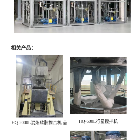
相关产品：
HQ-600L行星搅拌机
HQ-2000L混炼硅胶捏合机 品
质稳定