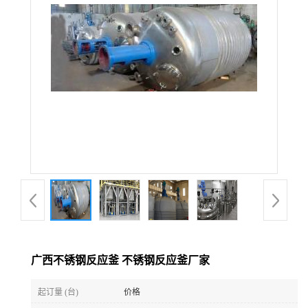
公
司
动
态
产
品
展
广西不锈钢反应釜 不锈钢反应釜厂家
厅
起订量 (台)
价格
证