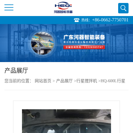
+86-0662-7750701
热线：
公
司
首
页
产品展厅
您当前的位置：
网站首页
>
产品展厅
>
行星搅拌机
>
HQ-600L行星
公
搅拌机价格
司
介
绍