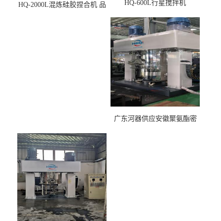
HQ-600L行星搅拌机
HQ-2000L混炼硅胶捏合机 品
质稳定
广东河器供应安徽聚氨酯密
封胶生产设备