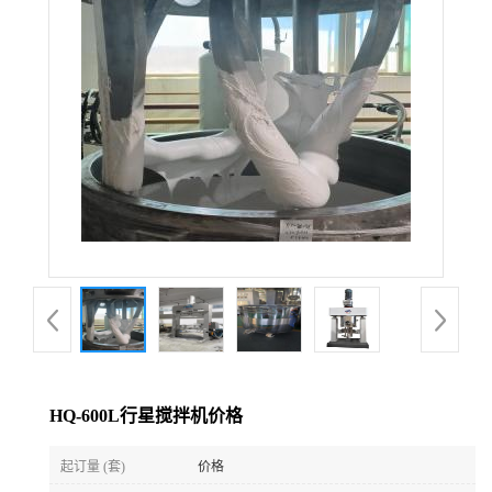
公
司
动
态
产
品
展
HQ-600L行星搅拌机价格
厅
起订量 (套)
价格
证