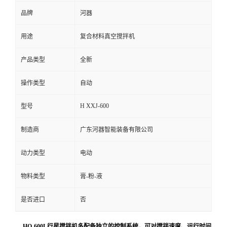
品牌
河器
留
用途
复合材料真空搅拌机
言
产品类型
全新
操作类型
自动
H XXJ-600
型号
制造商
广东河器智能装备有限公司
动力类型
电动
物料类型
膏-粉-液
是否进口
否
HQ-600L行星搅拌机多配备独立的控制系统，可对搅拌速度、运行时间