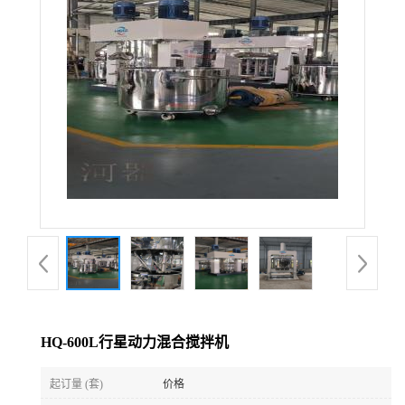
公
司
动
态
产
品
展
HQ-600L行星动力混合搅拌机
厅
起订量 (套)
价格
证