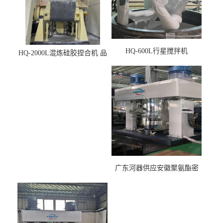
HQ-600L行星搅拌机
HQ-2000L混炼硅胶捏合机 品
质稳定
广东河器供应安徽聚氨酯密
封胶生产设备