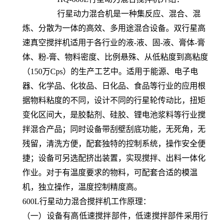
行星动力混合机是一种集反应、混合、混
炼、分散为一体的高效、多用途混合设备。双行星高
速真空搅拌机适用于各行业的液
-
液、固
-
液、膏体
-
膏
体、粉
-
膏、物料密度、比例悬殊、从低粘度到高粘度
（
150
万
Cps
）的生产工艺中。适用于能源、电子电
器、化学品、化妆品、日化品、食品等行业的应用
根
据物料粘度的不同，设计不同的行星轮传动比，扭矩
变化区间大，是胶黏剂、硅胶、锂电池浆料等行业搅
拌混合产品；同时设备带刮壁刮底功能，无死角，无
残留，清洗方便，配套独特的控制系统，操作安全便
捷；设备可另选配挤出装置，实现搅拌、出料一体化
作业。对于有温度要求的物料，可配套合适的模温
机，独立操作，温度控制精度高。
600L行星动力混合搅拌机
工作原理：
（一）
设备有高低速搅拌部件，低速搅拌部件采用行