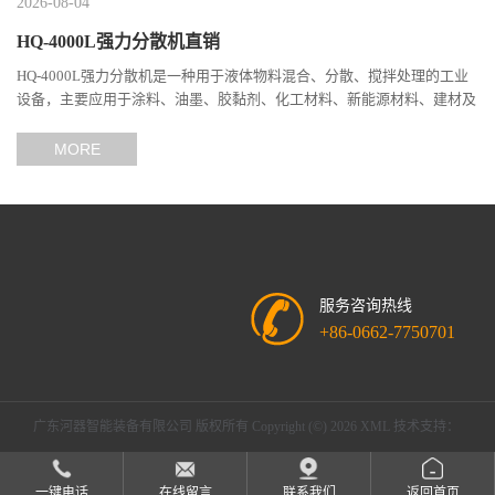
2026-08-04
HQ-4000L强力分散机直销
HQ-4000L强力分散机是一种用于液体物料混合、分散、搅拌处理的工业
设备，主要应用于涂料、油墨、胶黏剂、化工材料、新能源材料、建材及
精细化工等行业。 该设备采用高速分散技术，通过分散盘高...
MORE
服务咨询热线
+86-0662-7750701
广东河器智能装备有限公司
版权所有 Copyright (©) 2026
XML
技术支持：
盖德化工网
食品商务网
一键电话
在线留言
联系我们
返回首页