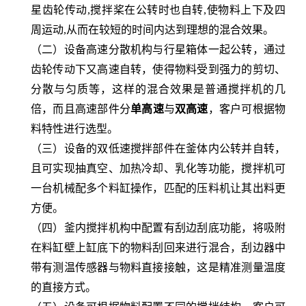
星齿轮传动
,
搅拌桨在公转时也自转
,
使物料上下及四
周运动
,
从而在较短的时间内达到理想的混合效果。
（二）设备高速分散机构与行星箱体一起公转，通过
齿轮传动下又高速自转，使得物料受到强力的剪切、
分散与匀质等，这样的混合效果是普通搅拌机的几
倍，而且高速部件分
单高速
与
双高速
，客户可根据物
料特性进行选型。
（三）设备的双低速搅拌部件在釜体内公转并自转，
且可实现抽真空、加热冷却、乳化等功能，搅拌机可
一台机械配多个料缸操作，匹配的压料机让其出料更
方便。
（四）釜内搅拌机构中配置有刮边刮底功能，将吸附
在料缸壁上缸底下的物料刮回来进行混合，刮边器中
带有测温传感器与物料直接接触，这是精准测量温度
的直接方式。