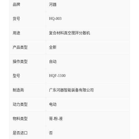
品牌
河器
留
HQ-003
货号
言
用途
复合材料真空搅拌分散机
产品类型
全新
操作类型
自动
HQF-1100
型号
制造商
广东河器智能装备有限公司
动力类型
电动
物料类型
膏-粉-液
是否进口
否