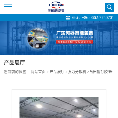
+86-0662-7750701
热线：
公
司
首
页
产品展厅
您当前的位置：
网站首页
>
产品展厅
>
强力分散机
>
莆田钢钉胶/岩
公
板胶生产设备 1100L强力分散制胶机 岩板辅材专用设备
司
介
绍