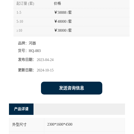
起订量 (套)
价格
书
1-5
￥
58888 /套
5-10
￥
48000 /套
荣
≥10
￥
38000 /套
誉
品牌：
河器
货号：
HQ-003
联
发布日期：
2023-04-24
系
更新日期：
2024-10-15
方
发送咨询信息
式
产品详请
在
2300*1600*4500
外型尺寸
线