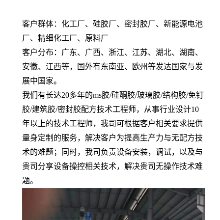
客户群体：化工厂、硅胶厂、密封胶厂、新能源电池
厂、精细化工厂、原料厂
客户分布：广东、广西、浙江、江苏、湖北、湖南、
安徽、江西等，国外有东南亚、欧州等发达国家与发
展中国家。
我们有长达
20
多年的
ms
胶
/
硅酮胶
/
玻璃胶
/
结构胶
/
免钉
胶
/
建筑胶
/
密封胶配方技术工程师，
从事行业设计
10
年以上的技术工程师，
我司可根据
客户
相关要求提供
量身定制的服务
，解决
客户为提高生产力与
无配方技
术
的
难题；同时，我司负责设备安装，调试，以及与
贵司分享设备操控相关技术，解决贵司无操作技术难
题。