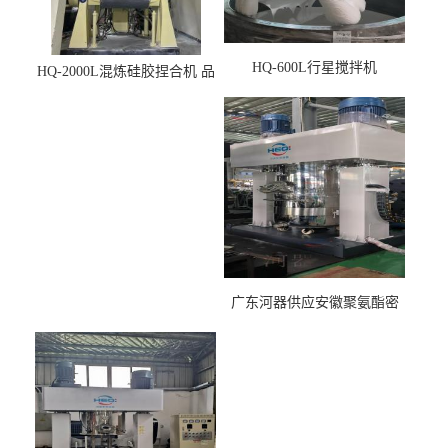
HQ-600L行星搅拌机
HQ-2000L混炼硅胶捏合机 品
质稳定
广东河器供应安徽聚氨酯密
封胶生产设备