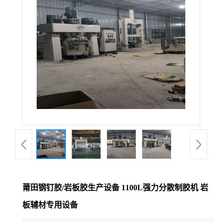
公
司
动
态
产
品
展
莆田钢钉胶/岩板胶生产设备 1100L强力分散制胶机 岩
厅
板辅材专用设备
证