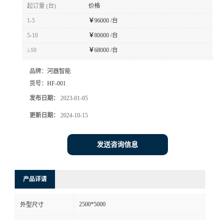
起订量 (台)
价格
书
1-5
￥
96000 /台
5-10
￥
80000 /台
荣
≥10
￥
68000 /台
誉
品牌：
河器智能
货号：
HF-001
联
发布日期：
2023-01-05
系
更新日期：
2024-10-15
方
发送咨询信息
式
产品详请
在
2500*5000
外型尺寸
线