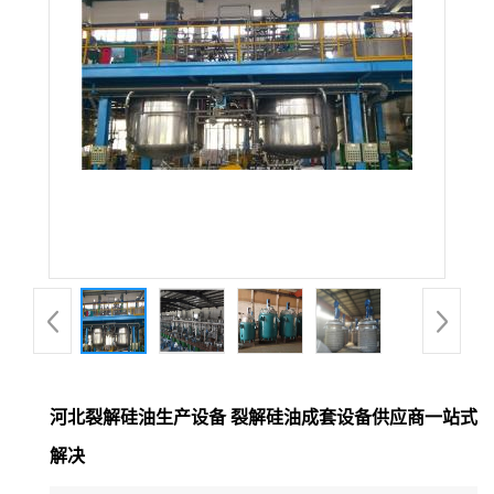
公
司
动
态
产
品
展
河北裂解硅油生产设备 裂解硅油成套设备供应商一站式
厅
解决
证