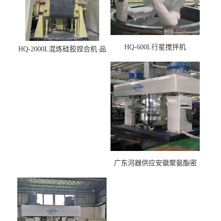
HQ-600L行星搅拌机
HQ-2000L混炼硅胶捏合机 品
质稳定
广东河器供应安徽聚氨酯密
封胶生产设备