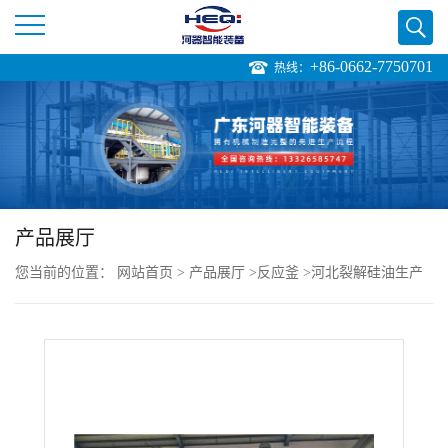
+86-0662-7750701
热线：
公
司
首
页
产品展厅
您当前的位置：
网站首页
>
产品展厅
>
反应釜
>
河北裂解硅油生产
公
设备 裂解硅油成套设备供应商一站式解决
司
介
绍