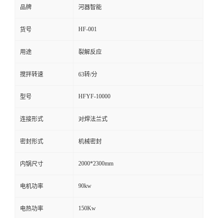
品牌
河器智能
留
HF-001
货号
言
用途
裂解反应
搅拌转速
63转/分
HFYF-10000
型号
连接形式
对焊法兰式
密封形式
机械密封
2000*2300mm
内锅尺寸
90kw
电机功率
150Kw
电热功率