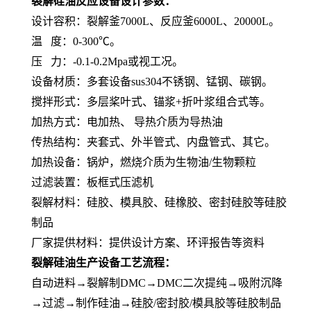
裂解硅油反应设备设计参数：
设计容积：裂解釜7000L、反应釜6000L、20000L。
温 度：0-300℃。
压 力：-0.1-0.2Mpa或视工况。
设备材质：多套设备sus304不锈钢、锰钢、碳钢。
搅拌形式：多层桨叶式、锚浆+折叶浆组合式等。
加热方式：电加热、 导热介质为导热油
传热结构：夹套式、外半管式、内盘管式、其它。
加热设备：锅炉，燃烧介质为生物油/生物颗粒
过滤装置：板框式压滤机
裂解材料：硅胶、模具胶、硅橡胶、密封硅胶等硅胶
制品
厂家提供材料：提供设计方案、环评报告等资料
裂解硅油生产设备工艺流程：
自动进料→裂解制DMC→DMC二次提纯→吸附沉降
→过滤→制作硅油→硅胶/密封胶/模具胶等硅胶制品