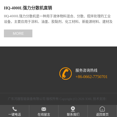
HQ-4000L强力分散机直销
HQ-4000L强力分散机是一种用于液体物料混合、分散、搅拌处理的工业
设备，主要应用于涂料、油墨、胶黏剂、化工材料、新能源材料、建材及
精细化工等行业。 该设备采用高速分散技术，通过分散盘高...
MORE
服务咨询热线
+86-0662-7750701
广东河器智能装备有限公司
版权所有 Copyright (©) 2026
XML
技术支持：
盖德化工网
食品商务网
一键电话
在线留言
联系我们
返回首页