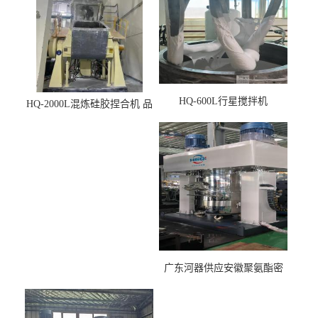
HQ-600L行星搅拌机
HQ-2000L混炼硅胶捏合机 品
质稳定
广东河器供应安徽聚氨酯密
封胶生产设备