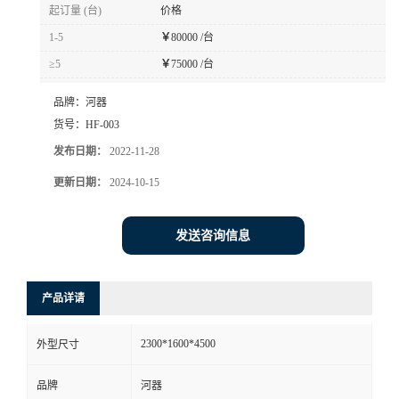
起订量 (台)
价格
书
1-5
￥
80000 /台
≥5
￥
75000 /台
荣
品牌：
河器
誉
货号：
HF-003
发布日期：
2022-11-28
联
更新日期：
2024-10-15
系
发送咨询信息
方
式
产品详请
在
2300*1600*4500
外型尺寸
品牌
河器
线