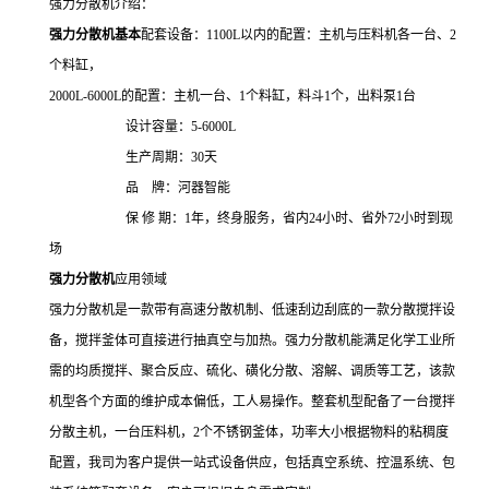
强力分散机介绍：
强力分散机
基本
配套设备：
1100L
以内的配置：主机与
压料机各一台、
2
个料缸，
2000L-6000L
的配置：主机一台、
1
个料缸，料斗
1
个，出料泵
1
台
设计容量：
5-6000L
生产周期：
30
天
品
牌：河器智能
保
修
期：
1
年，终身服务，省内
24
小时、省外
72
小时到现
场
强力分散机
应用领域
强力分散机是一款带有高速分散机制、低速刮边刮底的一款分散搅拌设
备，搅拌釜体可直接进行抽真空与加热。强力分散机能满足化学工业所
需的均质搅拌、聚合反应、硫化、磺化分散、溶解、调质等工艺，该款
机型各个方面的维护成本偏低，工人易操作。整套机型配备了一台搅拌
分散主机，一台压料机，
2
个不锈钢釜体，功率大小根据物料的粘稠度
配置，我司为客户提供一站式设备供应，包括真空系统、控温系统、包