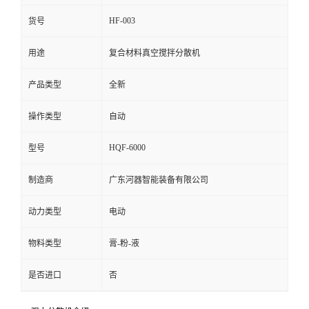
HF-003
货号
留
用途
复合材料真空搅拌分散机
言
产品类型
全新
操作类型
自动
HQF-6000
型号
制造商
广东河器智能装备有限公司
动力类型
电动
物料类型
膏-粉-液
是否进口
否