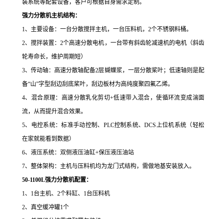
装系统等配套设备，客户可根据自身需求定制。
强力分散机主机结构：
1、
主要设备：一台分散搅拌主机，一台压料机，
2
个不锈钢料桶。
2、
搅拌装置：
2
个高速分散电机，一台带有斜齿轮减速机的电机（斜齿
轮寿命长，维护周期短）
3、
传动轴：高速分散轴配备
2
层蝴蝶浆，一层分散桨叶；低速轴则是配
备“山”字型刮边刮底桨叶，刮边板材为高纯度聚四氟乙烯。
4、
混合原理：高速分散乳化剪切
+
低速带入混合，使循环流变成湍面
流，从而提升混合效果。
5、
电控系统：标准手动控制、
PLC
控制系统、
DCS
上位机系统（轻松
在家就能看到数据）
6、
液压系统：双侧液压油缸
+
保压液压油站
7、整体架构：主机与压料机均为龙门式结构，需做地基安装放入。
50-1100L
强力分散机配置：
1
、
1
台主机、
2
个料缸、
1
台压料机
2、
真空缓冲罐
1
个