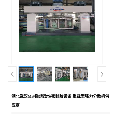
公
司
动
态
产
品
展
湖北武汉MS/硅烷改性密封胶设备 重载型强力分散机供
厅
应商
证