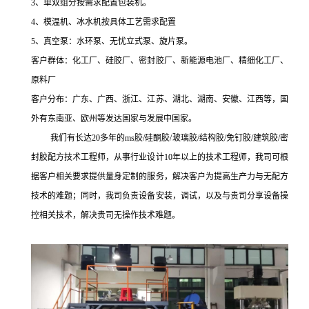
3、单双组分按需求配置包装机。
4、模温机、冰水机按具体工艺需求配置
5、真空泵：水环泵、无忧立式泵、旋片泵。
客户群体：化工厂、硅胶厂、密封胶厂、新能源电池厂、精细化工厂、
原料厂
客户分布：广东、广西、浙江、江苏、湖北、湖南、安徽、江西等，国
外有东南亚、欧州等发达国家与发展中国家。
我们有长达
20
多年的
ms
胶
/
硅酮胶
/
玻璃胶
/
结构胶
/
免钉胶
/
建筑胶
/
密
封胶配方技术工程师，
从事行业设计
10
年以上的技术工程师，
我司可根
据
客户
相关要求提供
量身定制的服务
，解决
客户为提高生产力与
无配方
技术
的
难题；同时，我司负责设备安装，调试，以及与贵司分享设备操
控相关技术，解决贵司无操作技术难题。