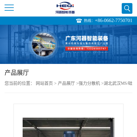
+86-0662-7750701
热线：
公
司
首
页
产品展厅
您当前的位置：
网站首页
>
产品展厅
>
强力分散机
>
湖北武汉MS/硅
公
烷改性密封胶设备 重载型强力分散机供应商
司
介
绍