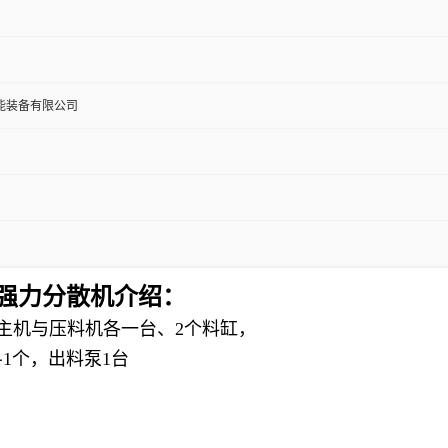
能装备有限公司
型强力分散机
介绍：
主机与
压料机各一台、
2
个料缸，
斗
1
个，出料泵
1
台