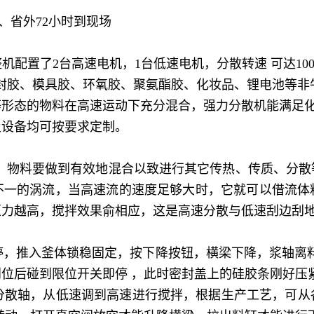
、省外
72
小时到现场
整机配置了
2
台高速电机，
1
台低速电机，分散转速 可达
10
封胶、模具胶、环氧胶、聚氨酯胶、化妆品、锂电池等非
等形态的物料在高速运动下充分混合，强力分散机能满足
及设备均可按要求定制。
，物料要做到有效地混合以致进行其它传热、传质、分散
不一的涡流，当高速流的速度足够大时，它就可以借流体
矩力越高，搅拌效果俞相应，这是高速分散与低速刮边刮
停，推入釜体锁稳固定，按下降按钮，横梁下降，浆轴离
位后碰到限位开关即停 ，此时密封盖上的硅胶条刚好压
分散轴，从低速调到高速进行搅拌，根据生产工艺，可从