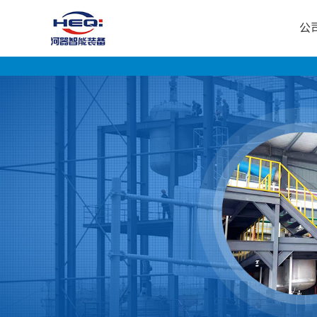
公
公
司
首
页
公
司
介
绍