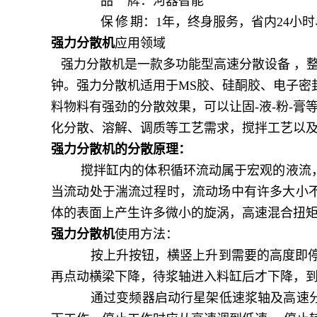
品
牌：河器智能
保
修
期：
1
年，终身服务，省内
24
小时
强力分散机
应用领域
强力分散机是一款多功能型高速分散设备
，
钟。强力分散机适用于
MS
胶、硅酮胶、电子密
料物料有强劲的分散效果，可以让固
-
液
-
粉
-
膏
化分散、溶解、调质等工艺需求，搅拌工艺以
强力分散机的分散原理：
搅拌缸内的体积循环流动属于宏观的液流
当流动处于湍流过程时，流动场中有许多大小
体的表面上产生许多微小的旋涡，高速混合扭
强力分散机
使用方法：
按上升按钮，横竖上升到需要的高度即
再点动横梁下降，待浆轴进入料缸后才下降，到
通过变频器启动行星架低速浆轴及高速