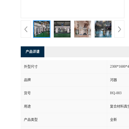
书
荣
誉
产品详请
联
2300*1600*4
外型尺寸
系
品牌
河器
方
HQ-003
货号
式
用途
复合材料真
在
产品类型
全新
线