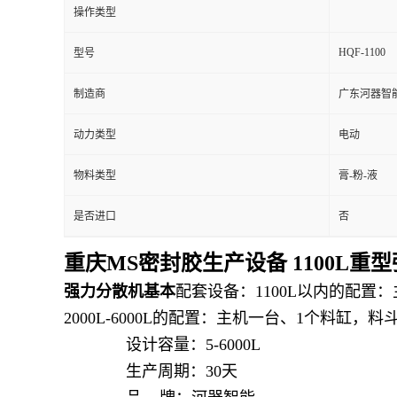
操作类型
留
HQF-1100
型号
言
制造商
广东河器智
动力类型
电动
物料类型
膏-粉-液
是否进口
否
重庆MS密封胶生产设备 1100L重
强力分散机
基本
配套设备：
1100L
以内的配置：
2000L-6000L
的配置：主机一台、
1
个料缸，料
设计容量：
5-6000L
生产周期：
30
天