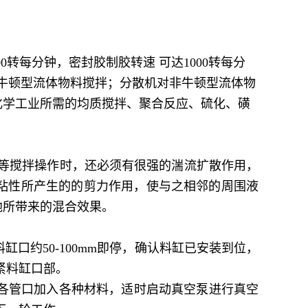
00
转每分钟，密封胶制胶转速 可达
1000
转每分
牛顿型流体物料搅拌；分散机对非牛顿型流体物
化学工业所需的均质搅拌、聚合反应、硫化、磺
等搅拌操作时，还必须有很强的湍流扩散作用，
粘性所产生的的剪力作用，使与之相邻的周围液
地所带来的混合效果。
料缸口约
50-100mm
即停，确认料缸已安装到位，
紧料缸口部。
各管口加入各种材料，适时启动真空泵进行真空