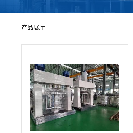
公
司
产品展厅
动
态
产
品
展
厅
证