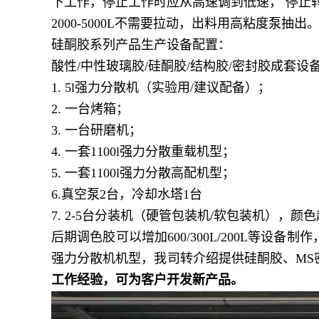
下工作，停止工作时应从高速调到低速， 停止
2000-5000L
不需要拉动，出料用高粘度泵抽出
硅酮胶系列产品生产设备配置：
酸性
/
中性玻璃胶
/
硅酮胶
/
结构胶
/
密封胶成套设
1. 5l
强力分散机（实验用
/
建议配备）；
2
.
一台烤箱；
3
.
一台研磨机；
4
.
一套
1100l
强力分散
重载机型
；
5
.
一套
1100
l
强力分散
高配
机
型
；
6.
真空泵
2
台，冷却水塔
1
台
7
.
2-5
台
分装机（硬管包装机
/
软包装机）
，颜色
后期调色胶可以增加
600/300L/200L
等设备制作
强力分散机机型，我司转介绍提供硅酮胶、
MS
工作经验，可为客户开发新产品。