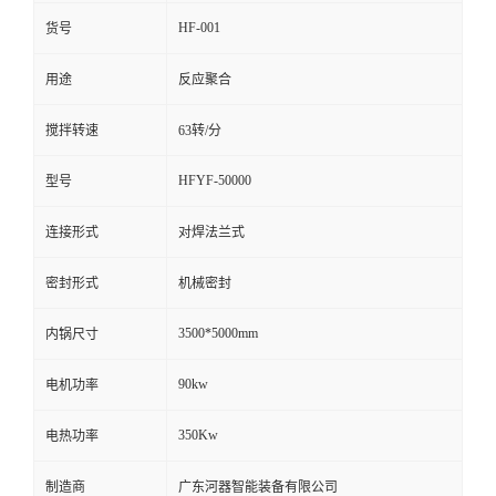
HF-001
货号
留
用途
反应聚合
言
搅拌转速
63转/分
HFYF-50000
型号
连接形式
对焊法兰式
密封形式
机械密封
3500*5000mm
内锅尺寸
90kw
电机功率
350Kw
电热功率
制造商
广东河器智能装备有限公司