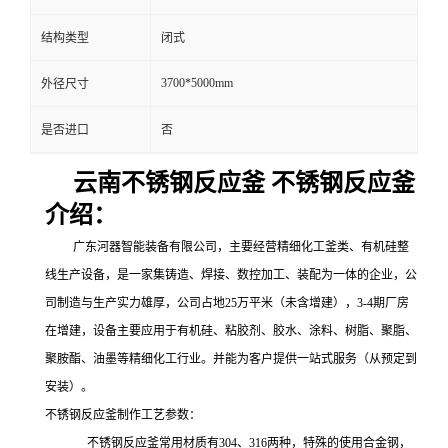
结构类型
闭式
3700*5000mm
外径尺寸
是否进口
否
云南不锈钢反应釜 不锈钢反应釜
介绍：
广东河器智能装备
有限公司
，
主要
经营精细化工釜类、有机硅整
线生产设备，是一家集铸造、焊接、数控加工、装配为一体的企业，公
司制造与生产实力雄厚
，
公司占地
25
万平米（未含增建），
3-4
期厂房
在增建，设备
主要应用于
有机硅、
粘胶剂、
胶水、涂料、
树脂、聚脂、
聚胺酯、油墨等精细化工行业。并能为客户提供
一站式
服务
（从预定到
安装）
。
不锈钢反应釜制作工艺参数：
不锈钢反应釜常用材质有
304
、
316
两种，特殊的使用合金钢，