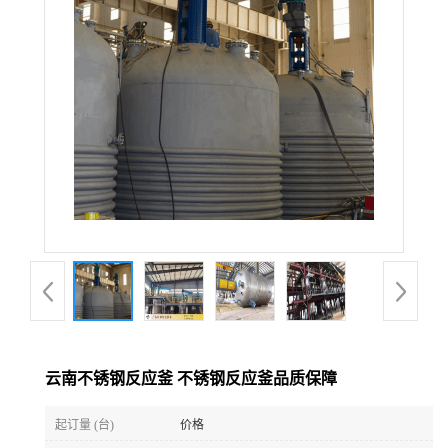
公
司
动
态
产
品
展
云南不锈钢反应釜 不锈钢反应釜品质保障
厅
起订量 (台)
价格
证