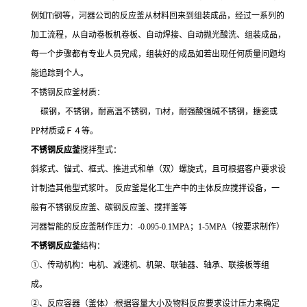
例如
Ti
钢等，河器公司的反应釜从材料回来到组装成品，经过一系列的
加工流程，从自动卷板机卷板、自动焊接、自动抛光酸洗、组装成品，
每一个步骤都有专业人员完成，组装好的成品如若出现任何质量问题均
能追踪到个人。
不锈钢反应釜材质：
碳钢，不锈钢，耐高温不锈钢，
Ti
材，
耐强酸强碱不锈钢，搪瓷或
PP
材质或Ｆ４等。
不锈钢反应釜
搅拌型式：
斜浆式、锚式、框式、推进式和单（双）螺旋式，且可根据客户要求设
计制造其他型式浆叶。
反应釜是化工生产中的主体反应搅拌设备，一
般有不锈钢反应釜、碳钢反应釜、搅拌釜等
河器智能的反应釜制作压力：
-0.095-0.1MPA
；
1-5MPA
（按要求制作）
不锈钢反应釜
结构：
①、传动机构：电机、减速机、机架、联轴器、轴承、联接板等组
成。
②、反应容器（釜体）
:
根据容量大小及物料反应要求设计压力来确定