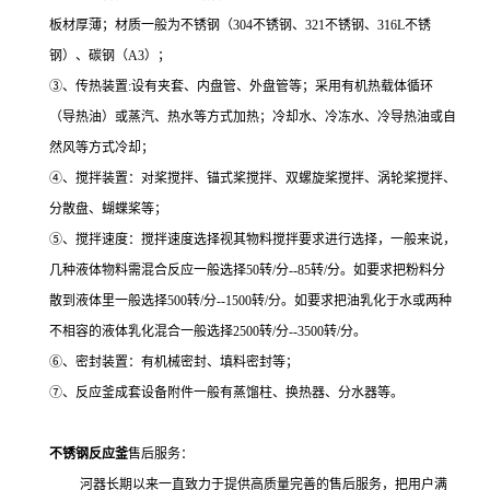
板材厚薄；材质一般为不锈钢（
304
不锈钢、
321
不锈钢、
316L
不锈
钢）、碳钢（
A3
）；
③、传热装置
:
设
有夹套、内盘管、外盘管等；采用有机热载体循环
（导热油）或蒸汽、热水等方式加热；冷却水、冷冻水、冷导热油或自
然风等方式冷却；
④、搅拌装置：对桨搅拌、锚式桨搅拌、双螺旋桨搅拌、涡轮桨搅拌、
分散盘、蝴蝶桨等；
⑤、搅拌速度：搅拌速度选择视其物料搅拌要求进行选择，一般来说，
几种液体物料需混合反应一般选择
50
转
/
分
--85
转
/
分。如要求把粉料分
散到液体里一般选择
500
转
/
分
--1500
转
/
分。如要求把油乳化于水或两种
不相容的液体乳化混合一般选择
2500
转
/
分
--3500
转
/
分。
⑥、密封装置：有机械密封、填料密封等；
⑦、反应釜成套设备附件一般有蒸馏柱、换热器、分水器等。
不锈钢反应釜
售后服务：
河器长期以来一直致力于提供高质量完善的售后服务，把用户满