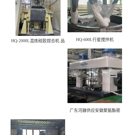
HQ-600L行星搅拌机
HQ-2000L混炼硅胶捏合机 品
质稳定
广东河器供应安徽聚氨酯密
封胶生产设备