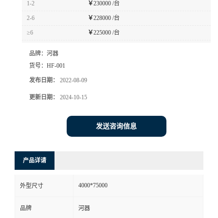
1-2
￥
230000 /台
书
2-6
￥
228000 /台
≥6
￥
225000 /台
荣
品牌：
河器
誉
货号：
HF-001
发布日期：
2022-08-09
联
更新日期：
2024-10-15
系
发送咨询信息
方
产品详请
式
4000*75000
外型尺寸
在
品牌
河器
线