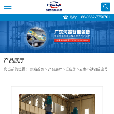
+86-0662-7750701
热线：
公
司
首
页
产品展厅
您当前的位置：
网站首页
>
产品展厅
>
反应釜
>
云南不锈钢反应釜
公
不锈钢反应釜品质保障
司
介
绍