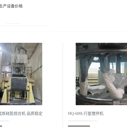
生产设备价格
0L混炼硅胶捏合机 品质稳定
HQ-600L行星搅拌机