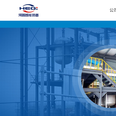
公
公
司
首
页
公
司
介
绍