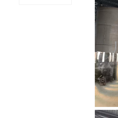
书
荣
誉
联
系
方
式
在
线