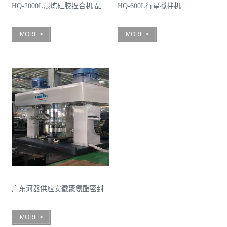
HQ-2000L混炼硅胶捏合机 品
HQ-600L行星搅拌机
质稳定
MORE >
MORE >
广东河器供应安徽聚氨酯密封
胶生产设备
MORE >