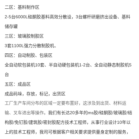
二区：
基料制作区
书
2-5台6000L硅酮胶基料高效分散设，3台螺杆研磨挤出设备、基料
荣
储存罐
三区：
玻璃胶制胶区
誉
3套1100L强力分散制胶机、
四区：
自动制胶、包装区
联
全自动软包装机10套、半自动硬包装机1-2台、全自动静态制胶机5
系
台
五区：成品区
方
成品码垛，存放，标记，出货区
工厂生产车间分布的区域一定要布置好，这涉及到出货、材料运
式
我们有长达
20
多年的
ms
胶
/
硅酮胶
/
玻璃胶
/
结
输、叉车进出等操作。
在
构胶
/
免钉胶
/
建筑胶
/
密封胶配方技术工程师，
从事行业设计
10
年以
上的技术工程师，
我司可根据
客户
相关要求提供
量身定制的服务
，
线