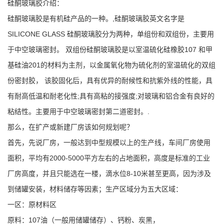
硅酮玻璃胶介绍：
公
硅酮玻璃胶是有机硅产品的一种。,硅酮玻璃胶英文名字是
SILICONE GLASS 硅酮玻璃胶分为两种，单组份和双组份，主要用
司
于中空玻璃密封。 双组份硅酮玻璃胶是以室温硫化硅橡胶107 和甲
动
基硅油201的材料为主剂，以金属氧化物为硫化剂的室温硫化的双组
份密封胶， 该胶固化后，具有优异的耐候性和抗紫外线的性能，具
态
有耐高低温和耐老化性;具有高粘的接强度;对玻璃和铝合金有良好的
粘结性。主要用于中空玻璃密封第二道密封。.
产
那么，在扩产或新建厂房该如何规划呢？
品
首先，先说厂房，一般达到中型规模以上的生产线，车间厂房使用
面积，平均有2000-5000平方左右的占地面积，高度是标准的工业
展
厂房高度，并且只能选在一楼，滴水位8-10米甚至更高，因为涉及
到储罐安装，材料储存等因素；生产区域分为五大区域：
厅
一区：原材料区
证
原料：107油（一般用储罐储存）、钙粉、炭黑，