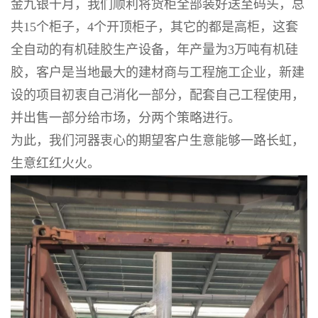
金九银十月，我们顺利将货柜全部装好送至码头，总
公
共15个柜子，4个开顶柜子，其它的都是高柜，这套
全自动的有机硅胶生产设备，年产量为3万吨有机硅
司
胶，客户是当地最大的建材商与工程施工企业，新建
动
设的项目初衷自己消化一部分，配套自己工程使用，
并出售一部分给市场，分两个策略进行。
态
为此，我们河器衷心的期望客户生意能够一路长虹，
生意红红火火。
产
品
展
厅
证