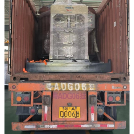
书
荣
誉
联
系
方
式
在
线