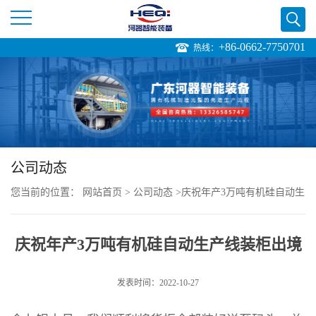
+86-0662-7750701
热线：
公
司
首
页
公司动态
您当前的位置：
网站首页
>
公司动态
>
庆祝年产3万吨有机硅自动生
公
产线装柜出境
司
庆祝年产3万吨有机硅自动生产线装柜出境
介
发表时间：2022-10-27
绍